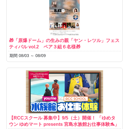
🎁「原爆ドーム」の生みの親「ヤン・レツル」フェス
ティバル vol.2 ペア３組６名様🎁
期間 08/03 ～ 08/09
【RCCスクール 募集中】9/5（土）開催！ 「ゆめタ
ウン ゆめマート presents 宮島水族館お仕事体験🐬」