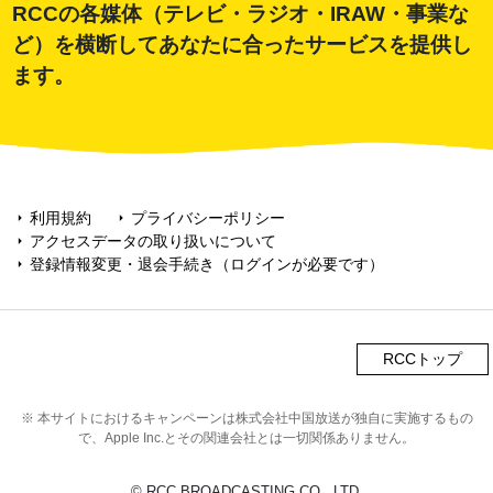
RCCの各媒体（テレビ・ラジオ・IRAW・事業な
ど）を横断してあなたに合ったサービスを提供し
ます。
利用規約
プライバシーポリシー
arrow_right
arrow_right
アクセスデータの取り扱いについて
arrow_right
登録情報変更・退会手続き（ログインが必要です）
arrow_right
RCCトップ
※ 本サイトにおけるキャンペーンは株式会社中国放送が独自に実施するもの
で、Apple Inc.とその関連会社とは一切関係ありません。
© RCC BROADCASTING CO., LTD.