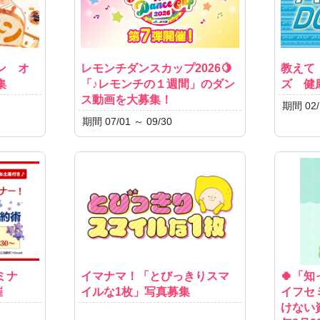
ン オ
レモンチダンスカップ2026🍋
教えて
集
「♪レモンチの１週間」のダン
ズ 健
ス動画を大募集！
期間 02/
期間 07/01 ～ 09/30
ミナ
イマナマ！「とびっきりスマ
🍀「
催
イルな1枚」写真募集
イフセ
けない