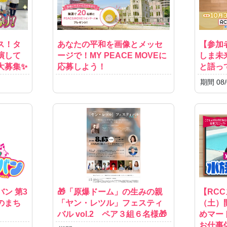
ス！タ
あなたの平和を画像とメッセ
【参加
演して
ージで！MY PEACE MOVEに
しま未
大募集✨
応募しよう！
と語っ
期間 08/
ン 第3
🎁「原爆ドーム」の生みの親
【RCC
のまち
「ヤン・レツル」フェスティ
（土）
バル vol.2 ペア３組６名様🎁
めマート
お仕事