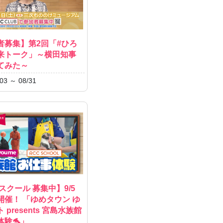
者募集】第2回「#ひろ
来トーク」～横田知事
てみた～
03 ～ 08/31
スクール 募集中】9/5
開催！ 「ゆめタウン ゆ
 presents 宮島水族館
体験🐬」