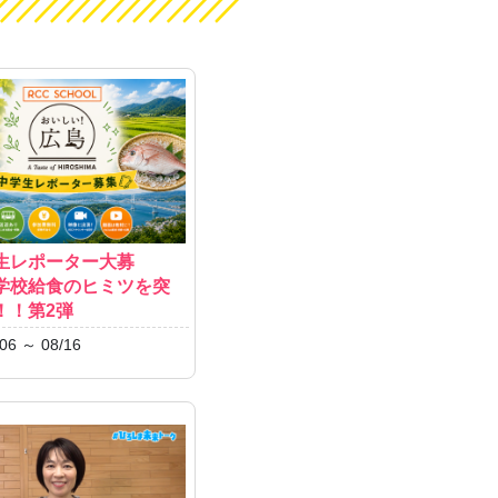
生レポーター大募
学校給食のヒミツを突
！！第2弾
06 ～ 08/16