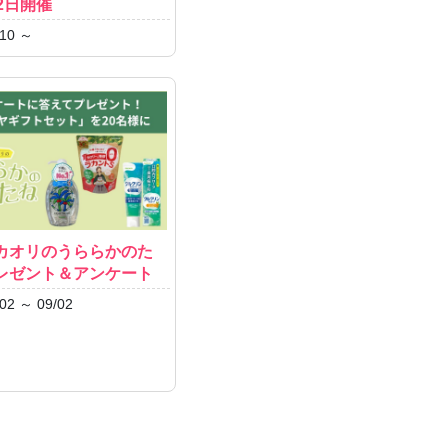
2日開催
10 ～
カオリのうららかのた
レゼント＆アンケート
02 ～ 09/02