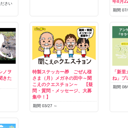
年8月2
ください
期間 07/
シノヲ
特製ステッカー🎁 ごぜん様
「新里
聞きた
さま（月）メガネの田中～聞
ね」プ
こえのクエスチョン～ 【疑
期間 08/
問・質問・メッセージ、大募
集中！】
期間 03/27 ～