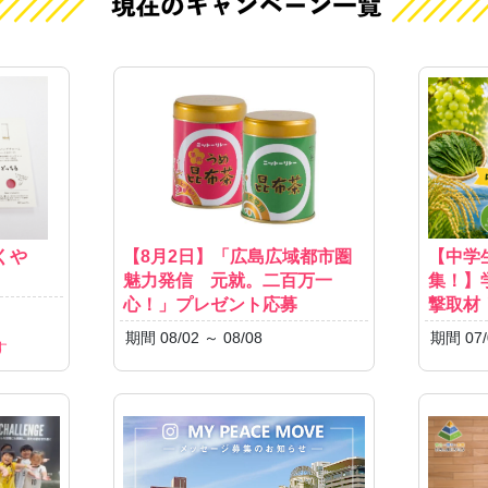
くや
【8月2日】「広島広域都市圏
【中学
魅力発信 元就。二百万一
集！】
心！」プレゼント応募
撃取材
期間 08/02 ～ 08/08
期間 07/
す