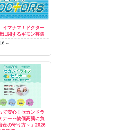
 イマナマ！ドクター
康に関するギモン募集
18 ～
知って安心！セカンドラ
ミナー～物価高騰に負
資産の守り方～」2026