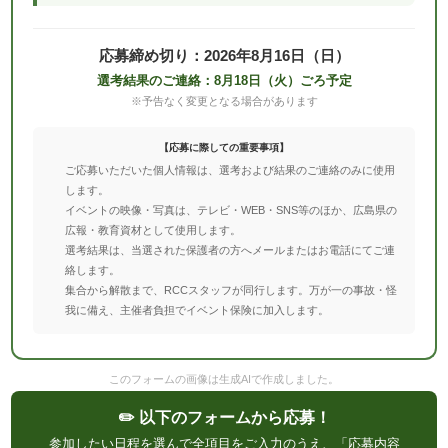
応募締め切り：2026年8月16日（日）
選考結果のご連絡：8月18日（火）ごろ予定
※予告なく変更となる場合があります
【応募に際しての重要事項】
ご応募いただいた個人情報は、選考および結果のご連絡のみに使用
します。
イベントの映像・写真は、テレビ・WEB・SNS等のほか、広島県の
広報・教育資材として使用します。
選考結果は、当選された保護者の方へメールまたはお電話にてご連
絡します。
集合から解散まで、RCCスタッフが同行します。万が一の事故・怪
我に備え、主催者負担でイベント保険に加入します。
このフォームの画像は生成AIで作成しました。
✏️ 以下のフォームから応募！
参加したい日程を選んで全項目をご入力のうえ、「応募内容