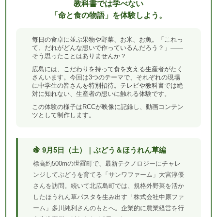
教科書では学べない
「命と食の物語」を体験しよう。
毎日の食卓に並ぶ果物や野菜、お米、お魚。「これっ
て、だれがどんな想いで作っているんだろう？」——
そう思ったことはありませんか？
広島には、こだわりを持って食を支える生産者がたく
さんいます。今回は3つのテーマで、それぞれの現場
に中学生の皆さんを特別招待。テレビや教科書では絶
対に知れない、生産者の想いに触れる体験です。
この体験の様子はRCCが映像に記録し、動画コンテン
ツとして制作します。
🍇 9月5日（土）｜ぶどう＆ほうれん草編
標高約500mの世羅町で、最新テクノロジーにチャレ
ンジしてぶどうを育てる「サンワファーム」大宮淳優
さんを訪問。続いて北広島町では、規格外野菜を活か
したほうれん草パスタを生み出す「株式会社中原ファ
ーム」多川純利さんのもとへ。企業的に農業経営を行