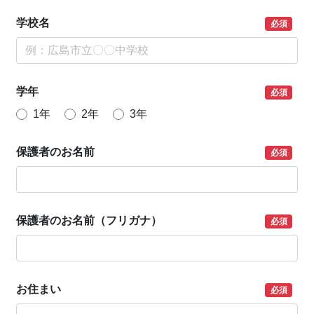
学校名
必須
学年
必須
1年
2年
3年
保護者のお名前
必須
保護者のお名前（フリガナ）
必須
お住まい
必須