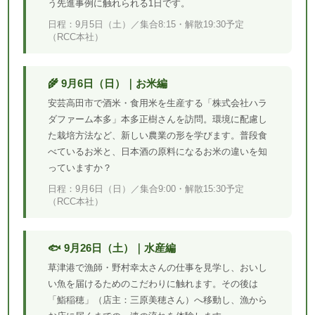
う先進事例に触れられる1日です。
日程：9月5日（土）／集合8:15・解散19:30予定
（RCC本社）
🌾 9月6日（日）｜お米編
安芸高田市で酒米・食用米を生産する「株式会社ハラ
ダファーム本多」本多正樹さんを訪問。環境に配慮し
た栽培方法など、新しい農業の形を学びます。普段食
べているお米と、日本酒の原料になるお米の違いを知
っていますか？
日程：9月6日（日）／集合9:00・解散15:30予定
（RCC本社）
🐟 9月26日（土）｜水産編
草津港で漁師・野村幸太さんの仕事を見学し、おいし
い魚を届けるためのこだわりに触れます。その後は
「鮨稲穂」（店主：三原美穂さん）へ移動し、漁から