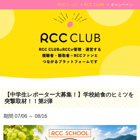
RCCトップ
RCC CLUB
キャンペーン
chevron_right
chevron_right
【中学生レポーター大募集！】学校給食のヒミツを
突撃取材！！第2弾
期間 07/06 ～ 08/16