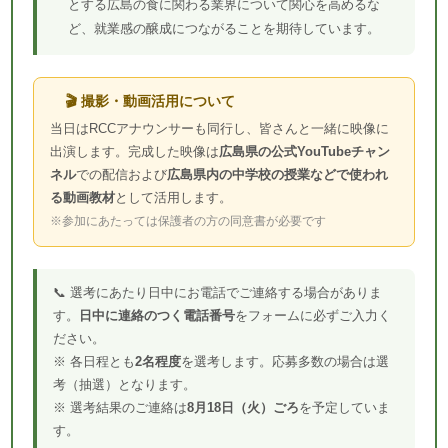
とする広島の食に関わる業界について関心を高めるな
ど、就業感の醸成につながることを期待しています。
🎬 撮影・動画活用について
当日はRCCアナウンサーも同行し、皆さんと一緒に映像に
出演します。完成した映像は
広島県の公式YouTubeチャン
ネル
での配信および
広島県内の中学校の授業などで使われ
る動画教材
として活用します。
※参加にあたっては保護者の方の同意書が必要です
📞 選考にあたり日中にお電話でご連絡する場合がありま
す。
日中に連絡のつく電話番号
をフォームに必ずご入力く
ださい。
※ 各日程とも
2名程度
を選考します。応募多数の場合は選
考（抽選）となります。
※ 選考結果のご連絡は
8月18日（火）ごろ
を予定していま
す。