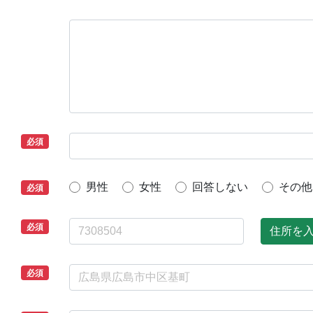
必須
男性
女性
回答しない
その他
必須
必須
住所を
必須