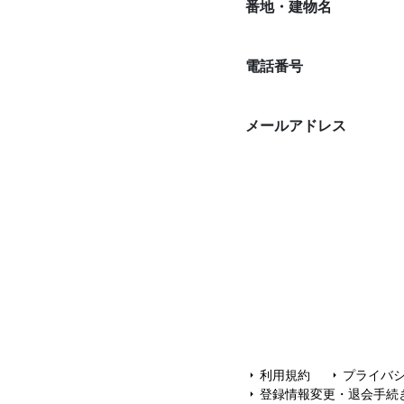
番地・建物名
電話番号
メールアドレス
利用規約
プライバ
arrow_right
arrow_right
登録情報変更・退会手続
arrow_right