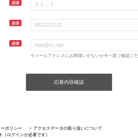
必須
必須
必須
※メールアドレスにお間違いがないか今一度ご確認く
シーポリシー
アクセスデータの取り扱いについて
arrow_right
き（ログインが必要です）