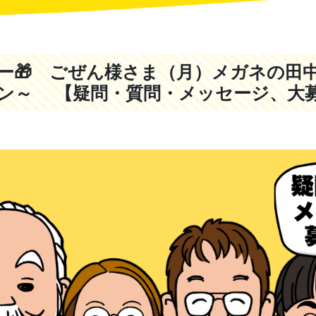
ー🎁 ごぜん様さま（月）メガネの田
ン～ 【疑問・質問・メッセージ、大