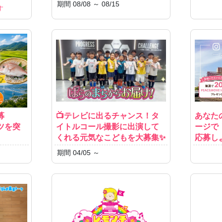
期間 08/08 ～ 08/15
す
募
📺テレビに出るチャンス！タ
あなた
ツを突
イトルコール撮影に出演して
ージで！
くれる元気なこどもを大募集✨
応募し
期間 04/05 ～