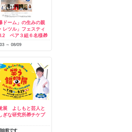
原爆ドーム」の生みの親
・レツル」フェスティ
ol.2 ペア３組６名様🎁
03 ～ 08/09
覚展 よしもと芸人と
しぎな研究所🎁チケプ
開始前です