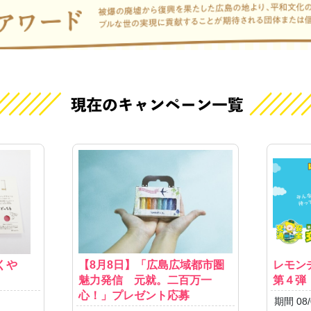
くや
【8月8日】「広島広域都市圏
レモン
魅力発信 元就。二百万一
第４弾
心！」プレゼント応募
期間 08/