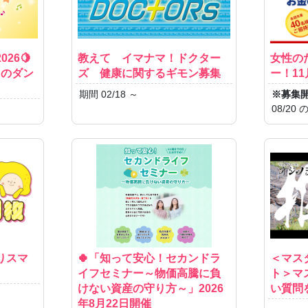
26🍋
教えて イマナマ！ドクター
女性の
」のダン
ズ 健康に関するギモン募集
ー！1
期間 02/18 ～
※募集
08/2
りスマ
🍀「知って安心！セカンドラ
＜マス
イフセミナー～物価高騰に負
ト＞マ
けない資産の守り方～」2026
い質問
年8月22日開催