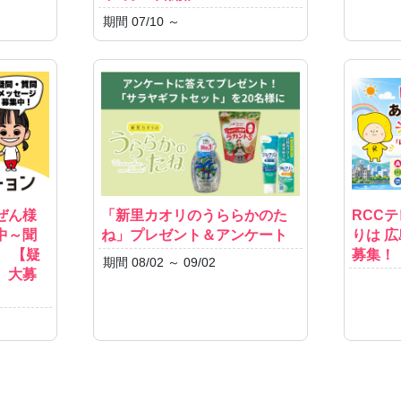
期間 07/10 ～
ぜん様
「新里カオリのうららかのた
RCC
中～聞
ね」プレゼント＆アンケート
りは 
 【疑
募集！
期間 08/02 ～ 09/02
、大募