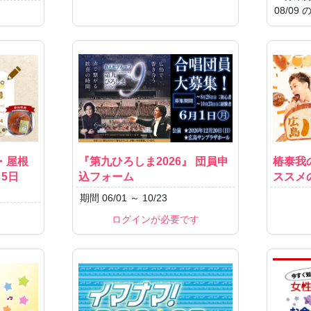
08/0
・屋根
『第九ひろしま2026』 団員申
椿泰我
5日
込フォーム
ススメ
期間 06/01 ～ 10/23
ログインが必要です