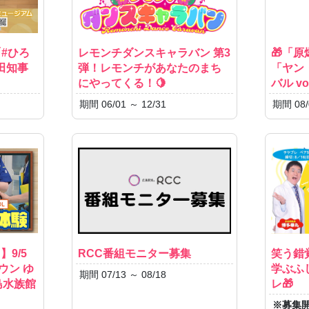
#ひろ
レモンチダンスキャラバン 第3
🎁「
田知事
弾！レモンチがあなたのまち
「ヤン
にやってくる！🍋
バル v
期間 06/01 ～ 12/31
期間 08/
】9/5
RCC番組モニター募集
笑う錯
ウン ゆ
学ぶふ
期間 07/13 ～ 08/18
宮島水族館
レ🎁
※募集